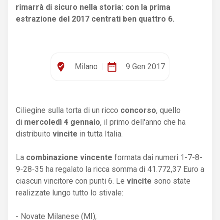
rimarrà di sicuro nella storia: con la prima
estrazione del 2017 centrati ben quattro 6.
where_to_vote
date_range
Milano
|
9 Gen 2017
Ciliegine sulla torta di un ricco
concorso
, quello
di
mercoledì 4 gennaio
, il primo dell'anno che ha
distribuito
vincite
in tutta Italia.
La
combinazione vincente
formata dai numeri 1-7-8-
9-28-35 ha regalato la ricca somma di 41.772,37 Euro a
ciascun vincitore con punti 6. Le
vincite
sono state
realizzate lungo tutto lo stivale:
- Novate Milanese (MI);