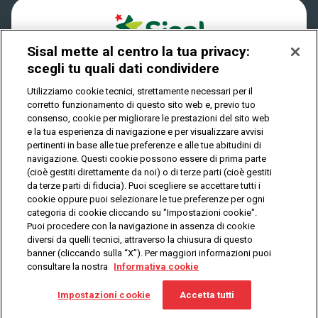
Cookies
Sisal mette al centro la tua privacy:
Privacy
scegli tu quali dati condividere
Utilizziamo cookie tecnici, strettamente necessari per il
corretto funzionamento di questo sito web e, previo tuo
IL GIOCO È VIETATO AI MINORI E PUÒ CAUSARE
consenso, cookie per migliorare le prestazioni del sito web
DIPENDENZA PATOLOGICA
e la tua esperienza di navigazione e per visualizzare avvisi
pertinenti in base alle tue preferenze e alle tue abitudini di
navigazione. Questi cookie possono essere di prima parte
(cioè gestiti direttamente da noi) o di terze parti (cioè gestiti
© Copyright Sisal Italia S.p.A. - P.I. 02433760135
da terze parti di fiducia). Puoi scegliere se accettare tutti i
Mappa
cookie oppure puoi selezionare le tue preferenze per ogni
Privacy
Cookies
del
categoria di cookie cliccando su "Impostazioni cookie".
sito
Puoi procedere con la navigazione in assenza di cookie
diversi da quelli tecnici, attraverso la chiusura di questo
banner (cliccando sulla “X”). Per maggiori informazioni puoi
consultare la nostra
Informativa cookie
Vuoi giocare
online?
Impostazioni cookie
Accetta tutti