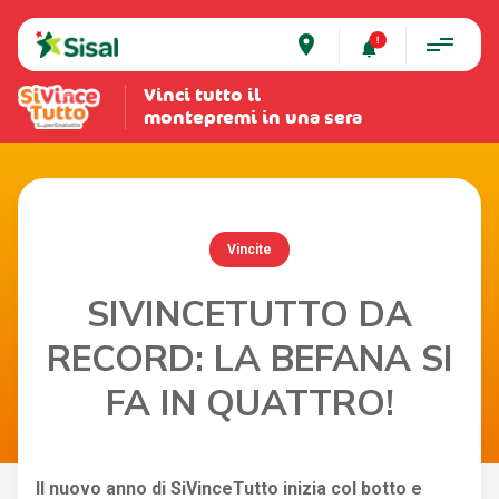
place
Vinci tutto il
montepremi in una sera
Vincite
SIVINCETUTTO DA
RECORD: LA BEFANA SI
FA IN QUATTRO!
Il nuovo anno di SiVinceTutto inizia col botto e