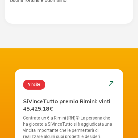
Buona fortuna e buon anno.
north_east
Vincite
SiVinceTutto premia Rimini: vinti
45.425,18€
Centrato un 6 a Rimini (RN)🎯 La persona che
ha giocato a SiVinceTutto si è aggiudicata una
vincita importante che le permetterà di
realizzare alcuni suoi progetti e desideri.