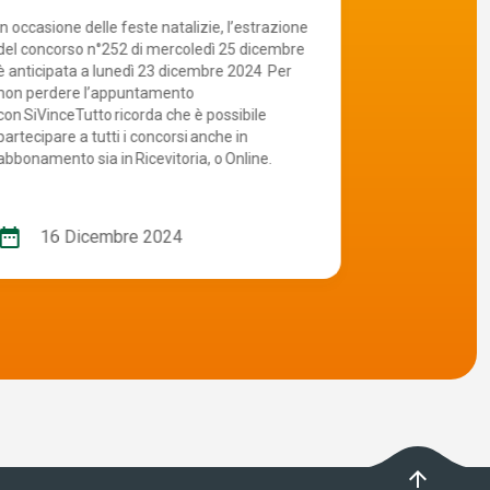
In occasione delle feste natalizie, l’estrazione
In occasione d
del concorso n°252 di mercoledì 25 dicembre
lavoratori, l’
 anticipata a lunedì 23 dicembre 2024 ​Per
mercoledì 1 m
non perdere l’appuntamento
maggio 2024. 
con SiVinceTutto ricorda che è possibile
l’appuntament
partecipare a tutti i concorsi anche in
è possibile pa
abbonamento sia in Ricevitoria, o Online.
in abbonamento
ate_range
date_range
16 Dicembre 2024
24 Apr
arrow_upward