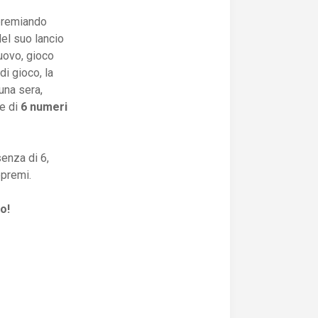
remiando
del suo lancio
 nuovo, gioco
i gioco, la
una sera,
ne di
6 numeri
enza di 6,
tepremi.
o!