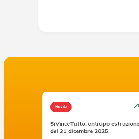
north_east
north_ea
Novità
invenzione
SiVinceTutto: anticipo estrazion
del 31 dicembre 2025