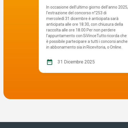
le nuove
ppare!
In occasione dell’ultimo giorno dell’anno 2025
e Giocate
l’estrazione del concorso n°253 di
gioco con 12
mercoledì 31 dicembre è anticipata sarà
indovinare.
anticipata alle ore 18.30, con chiusura della
uove giocate
raccolta alle ore 18.00 Per non perdere
convalida la
l’appuntamento con SiVinceTutto ricorda che
i presenti
è possibile partecipare a tutti i concorsi anche
l costo è di
in abbonamento sia in Ricevitoria, o Online.
oledì sera
rossima
date_range
31 Dicembre 2025
oco che mette
nica sera.