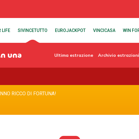
 LIFE
SIVINCETUTTO
EUROJACKPOT
VINCICASA
WIN FOR
in una
Ultima estrazione
Archivio estrazion
ANNO RICCO DI FORTUNA!