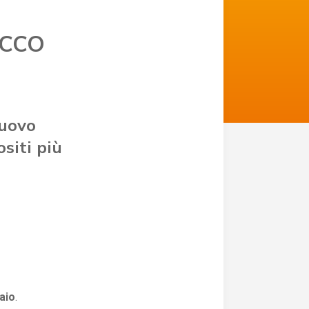
ICCO
nuovo
ositi più
aio
.