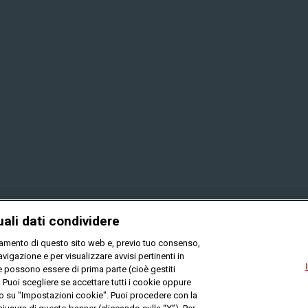
uali dati condividere
onamento di questo sito web e, previo tuo consenso,
vigazione e per visualizzare avvisi pertinenti in
ie possono essere di prima parte (cioè gestiti
). Puoi scegliere se accettare tutti i cookie oppure
Privacy
Cookies
Mappa del sito
do su "Impostazioni cookie". Puoi procedere con la