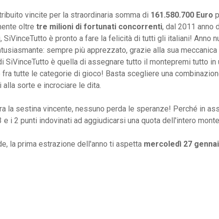
ribuito vincite per la straordinaria somma di
161.580.700 Euro
p
ente oltre
tre milioni di fortunati concorrenti
, dal 2011 anno 
i, SiVinceTutto è pronto a fare la felicità di tutti gli italiani! Anno
tusiasmante: sempre più apprezzato, grazie alla sua meccanica d
 di SiVinceTutto è quella di assegnare tutto il montepremi tutto in 
 fra tutte le categorie di gioco! Basta scegliere una combinazio
si alla sorte e incrociare le dita.
ra la sestina vincente, nessuno perda le speranze! Perché in ass
i 3 e i 2 punti indovinati ad aggiudicarsi una quota dell'intero mon
nde, la prima estrazione dell'anno ti aspetta
mercoledì 27 gennai