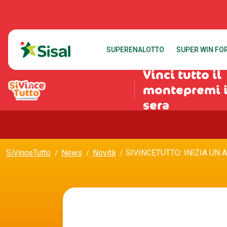
SUPERENALOTTO
SUPER WIN FOR
Vinci tutto il
montepremi 
sera
SiVinceTutto
News
Novità
SIVINCETUTTO: INIZIA UN 