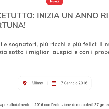
Novità
CETUTTO: INIZIA UN ANNO R
RTUNA!
 e sognatori, più ricchi e più felici: il 
ia sotto i migliori auspici e con i prop
where_to_vote
date_range
Milano
|
7 Gennaio 2016
apre ufficialmente il
2016
con l'estrazione di mercoledì
27 genn