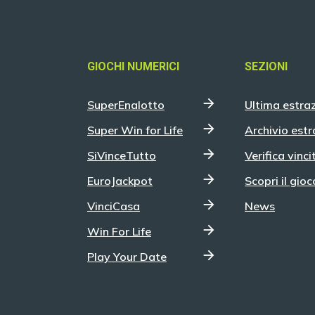
GIOCHI NUMERICI
SEZIONI
SuperEnalotto
Ultima estra
Super Win for Life
Archivio estr
SiVinceTutto
Verifica vinci
EuroJackpot
Scopri il gioc
VinciCasa
News
Win For Life
Play Your Date