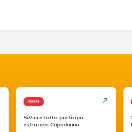
st
north_east
Novità
e
SiVinceTutto: posticipo
estrazioni Capodanno