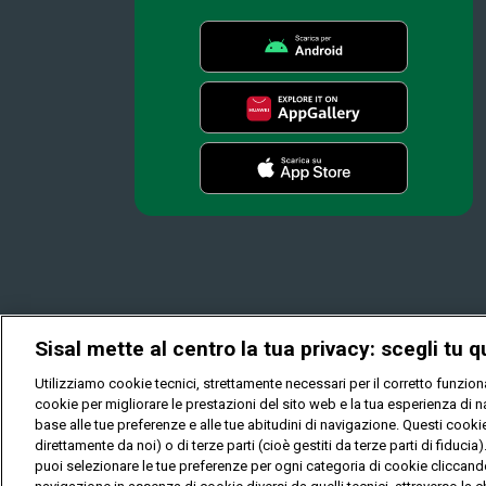
Sisal mette al centro la tua privacy: scegli tu q
Utilizziamo cookie tecnici, strettamente necessari per il corretto funzi
cookie per migliorare le prestazioni del sito web e la tua esperienza di na
base alle tue preferenze e alle tue abitudini di navigazione. Questi cook
direttamente da noi) o di terze parti (cioè gestiti da terze parti di fiducia
© Copyright Sisal Italia S.p.A. - P.I. 02433760135
puoi selezionare le tue preferenze per ogni categoria di cookie cliccan