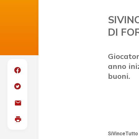
SIVIN
DI FO
Giocatori
anno iniz
buoni.
mail
print
SiVinceTutto