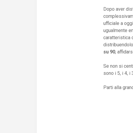
Dopo aver dist
complessivam
ufficiale a ogg
ugualmente en
caratteristica
distribuendolo
su 90
, affidar
Se non si cent
sono i 5, i 4, 
Parti alla gra