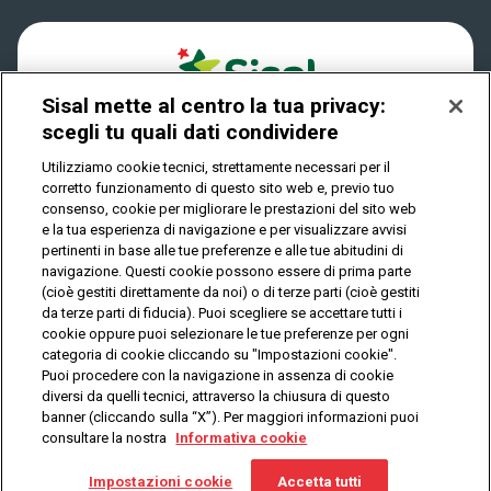
News
Play Your Date
Cookies
Sisal mette al centro la tua privacy:
Privacy
scegli tu quali dati condividere
Utilizziamo cookie tecnici, strettamente necessari per il
corretto funzionamento di questo sito web e, previo tuo
IL GIOCO È VIETATO AI MINORI E PUÒ CAUSARE
consenso, cookie per migliorare le prestazioni del sito web
DIPENDENZA PATOLOGICA
e la tua esperienza di navigazione e per visualizzare avvisi
pertinenti in base alle tue preferenze e alle tue abitudini di
navigazione. Questi cookie possono essere di prima parte
(cioè gestiti direttamente da noi) o di terze parti (cioè gestiti
© Copyright Sisal Italia S.p.A. - P.I. 02433760135
da terze parti di fiducia). Puoi scegliere se accettare tutti i
Mappa
cookie oppure puoi selezionare le tue preferenze per ogni
Privacy
Cookies
del
categoria di cookie cliccando su "Impostazioni cookie".
sito
Puoi procedere con la navigazione in assenza di cookie
diversi da quelli tecnici, attraverso la chiusura di questo
banner (cliccando sulla “X”). Per maggiori informazioni puoi
consultare la nostra
Informativa cookie
Vuoi giocare
online?
Impostazioni cookie
Accetta tutti