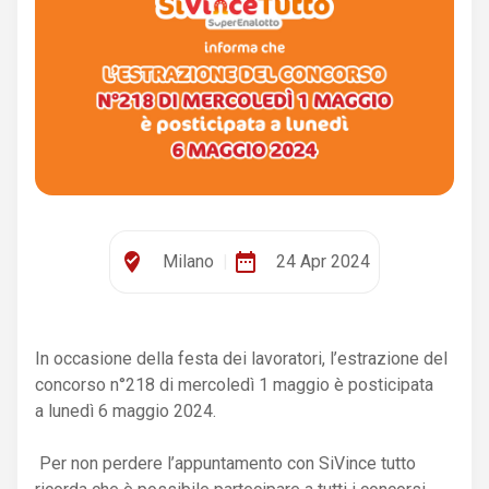
where_to_vote
date_range
Milano
|
24 Apr 2024
In occasione della festa dei lavoratori, l’estrazione del
concorso n°218 di mercoledì 1 maggio è posticipata
a lunedì 6 maggio 2024. ​
​Per non perdere l’appuntamento con SiVince tutto