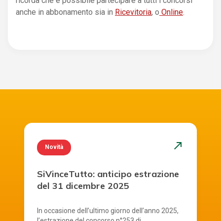
ricorda che è possibile partecipare a tutti i concorsi
anche in abbonamento sia in
Ricevitoria
, o
Online
.
north_east
Novità
SiVinceTutto: anticipo estrazione
del 31 dicembre 2025
In occasione dell’ultimo giorno dell’anno 2025,
l’estrazione del concorso n°253 di