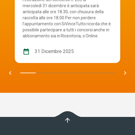
mercoledì 31 dicembre è anticipata sarà
anticipata alle ore 18.30, con chiusura della
raccolta alle ore 18.00 Per non perdere
l’appuntamento con SiVinceTutto ricorda che è
possibile partecipare a tutti i concorsi anche in
abbonamento sia in Ricevitoria, o Online.
date_range
31 Dicembre 2025
chevron_left
navigate_next
arrow_upward