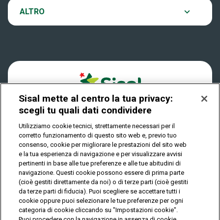
Notifiche
ALTRO
Scopri il gioco
Win For Life
Accessibilità
News
Play Your Date
Cookies
Sisal mette al centro la tua privacy:
Privacy
scegli tu quali dati condividere
Utilizziamo cookie tecnici, strettamente necessari per il
corretto funzionamento di questo sito web e, previo tuo
IL GIOCO È VIETATO AI MINORI E PUÒ CAUSARE
consenso, cookie per migliorare le prestazioni del sito web
DIPENDENZA PATOLOGICA
e la tua esperienza di navigazione e per visualizzare avvisi
pertinenti in base alle tue preferenze e alle tue abitudini di
navigazione. Questi cookie possono essere di prima parte
(cioè gestiti direttamente da noi) o di terze parti (cioè gestiti
© Copyright Sisal Italia S.p.A. - P.I. 02433760135
da terze parti di fiducia). Puoi scegliere se accettare tutti i
Mappa
cookie oppure puoi selezionare le tue preferenze per ogni
Privacy
Cookies
del
categoria di cookie cliccando su "Impostazioni cookie".
sito
Puoi procedere con la navigazione in assenza di cookie