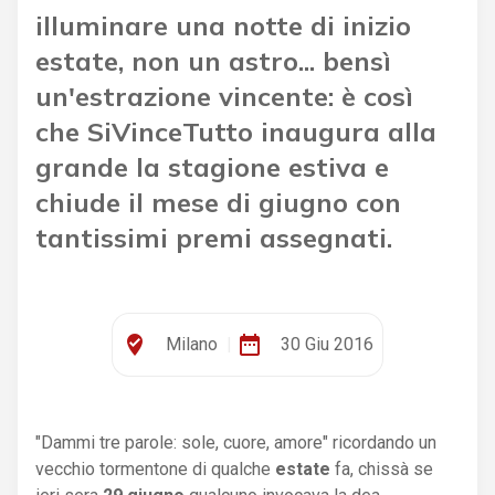
illuminare una notte di inizio
estate, non un astro... bensì
un'estrazione vincente: è così
che SiVinceTutto inaugura alla
grande la stagione estiva e
chiude il mese di giugno con
tantissimi premi assegnati.
where_to_vote
date_range
Milano
|
30 Giu 2016
"Dammi tre parole: sole, cuore, amore" ricordando un
vecchio tormentone di qualche
estate
fa, chissà se