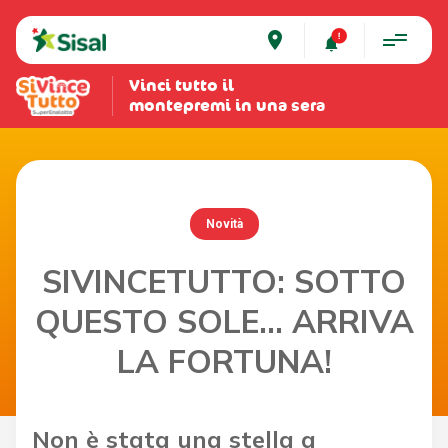
place
Vinci tutto il
montepremi in una sera
Novità
SIVINCETUTTO: SOTTO
QUESTO SOLE... ARRIVA
LA FORTUNA!
Non è stata una stella a