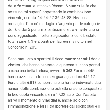
ieri sera
29 giugno
qualcuno invocava la dea
della
fortuna
e intonava "dammi
6 numeri
e fa che
nessuno mi superi" aspettando la combinazione
vincente, questa: 14-24-27-36-43-88. Nessuna
medaglia d'oro né medaglie d'argento per le categorie
dei 6 e dei 5 punti, ma tantissime altre
vincite
che si
sono aggiudicate i fortunati giocatori a cui è bastato
totalizzare 4, 3 e 2 punti per laurearsi vincitori nel
Concorso n° 205.
Sono stati loro a spartirsi il ricco
montepremi
: i dodici
vincitori che hanno centrato la quaterna si sono portati
a casa una bella fortuna, ovvero
6.363 Euro
; in 445
hanno azzeccato tre numeri guadagnandosi 442,17
Euro e altri 6.813 concorrenti che hanno indovinato due
numeri della combinazione estratta si sono conquistati
la loro quota vincente pari a 17,32 Euro. Con l'estate
arriva il momento di
viaggiare
, anche solo con
l'immaginazione e farsi trasportare dai sogni: qual è il